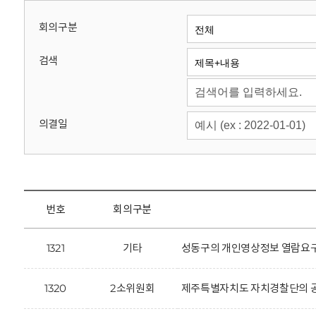
회
회의구분
검색
의결일
번호
회의구분
1321
기타
성동구의 개인영상정보 열람요구
1320
2소위원회
제주특별자치도 자치경찰단의 공