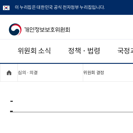
이 누리집은 대한민국 공식 전자정부 누리집입니다.
개
인
위원회 소식
정책 · 법령
국정
정
보
"접기,펼치기"
"접기,펼치기"
심의 · 의결
위원회 결정
보
호
-
위
원