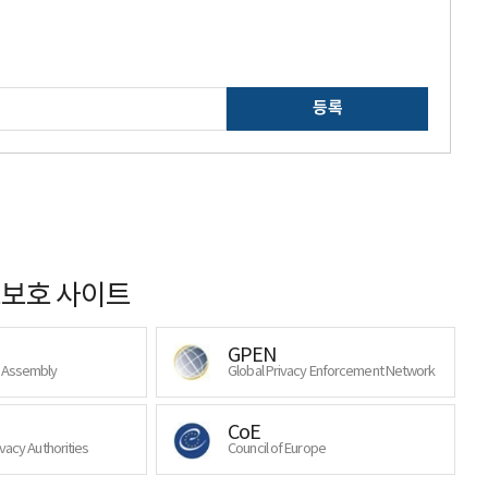
등록
보호 사이트
GPEN
y Assembly
Global Privacy Enforcement Network
CoE
ivacy Authorities
Council of Europe