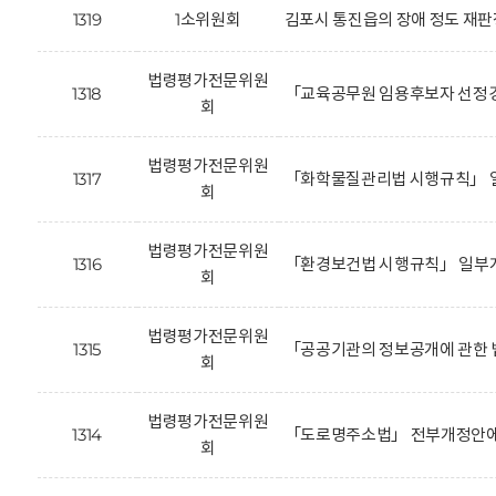
1319
1소위원회
김포시 통진읍의 장애 정도 재판
법령평가전문위원
1318
「교육공무원 임용후보자 선정경
회
법령평가전문위원
1317
「화학물질관리법 시행규칙」 일
회
법령평가전문위원
1316
「환경보건법 시행규칙」 일부개
회
법령평가전문위원
1315
「공공기관의 정보공개에 관한 
회
법령평가전문위원
1314
「도로명주소법」 전부개정안에 
회