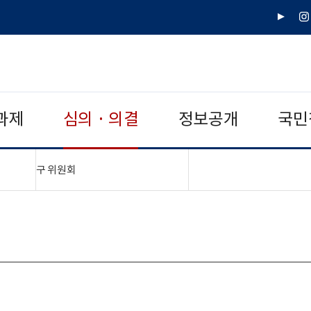
유
인
튜
스
브
타
그
램
과제
심의 · 의결
정보공개
국민
"접기,펼치기"
구 위원회