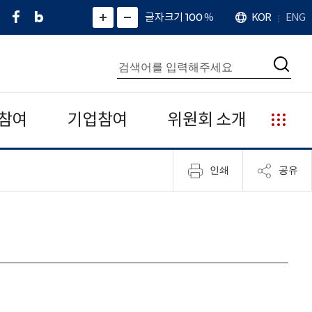
페
네
X
확
글자크기 100
%
KOR
ENG
언
화
화
이
이
(
대
어
면
면
스
버
트
수
확
축
북
블
위
대
통
소
치
검
로
터
합
색
그
)
검
색
참여
기업참여
위원회 소개
누
리
집
인쇄
공유
안
내