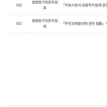
법령평가전문위원
1313
「자본시장과 금융투자업에 관한
회
법령평가전문위원
1312
「주민조례발안에 관한 법률」 
회