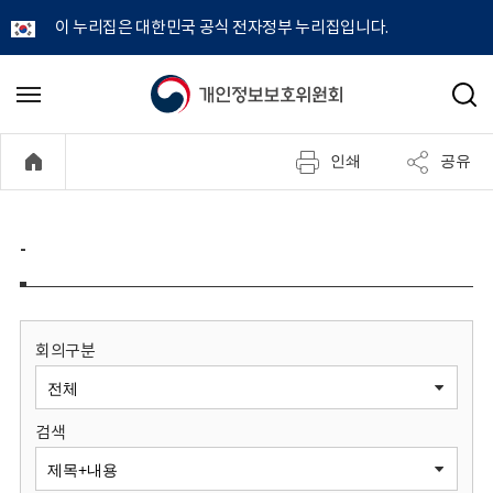
이 누리집은 대한민국 공식 전자정부 누리집입니다.
개
메
검
뉴
색
인
열
인쇄
공유
기
정
보
-
보
호
회의구분
위
검색
원