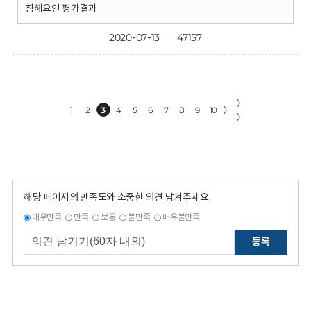
침해요인 평가결과
2020-07-13
47157
〉
1
2
3
4
5
6
7
8
9
10
〉
〉
해당 페이지의 만족도와 소중한 의견 남겨주세요.
매우만족
만족
보통
불만족
매우불만족
등록