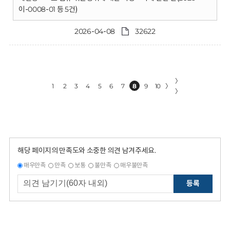
이-0008-01 등 5건)
2026-04-08
32622
〉
1
2
3
4
5
6
7
8
9
10
〉
〉
해당 페이지의 만족도와 소중한 의견 남겨주세요.
매우만족
만족
보통
불만족
매우불만족
등록