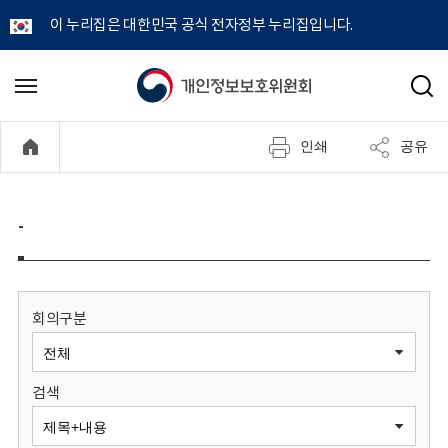
이 누리집은 대한민국 공식 전자정부 누리집입니다.
개
메
검
뉴
색
인
열
인쇄
공유
기
정
보
-
보
호
회의구분
위
검색
원