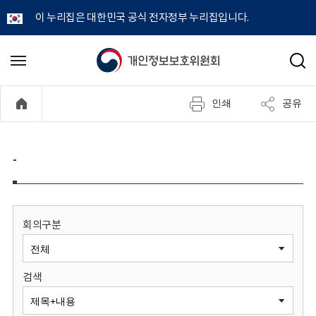
이 누리집은 대한민국 공식 전자정부 누리집입니다.
개
메
검
뉴
색
인
열
인쇄
공유
기
정
보
-
보
호
회의구분
위
검색
원