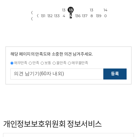
13
13
13
14
〈
〈
131
132
133
4
5
136
137
8
139
0
〈
해당 페이지의 만족도와 소중한 의견 남겨주세요.
매우만족
만족
보통
불만족
매우불만족
등록
개인정보보호위원회 정보서비스