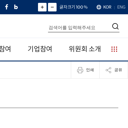
페
네
X
확
글자크기 100
%
KOR
ENG
언
화
화
이
이
(
대
어
면
면
스
버
트
수
확
축
북
블
위
대
통
소
치
검
로
터
합
색
그
)
검
색
참여
기업참여
위원회 소개
누
리
집
인쇄
공유
안
내