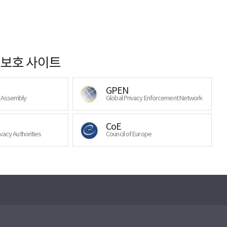
보호 사이트
GPEN
y Assembly
Global Privacy Enforcement Network
CoE
ivacy Authorities
Council of Europe