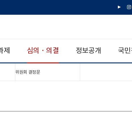
유
인
튜
스
브
타
그
램
과제
심의 · 의결
정보공개
국민
"접기,펼치기"
위원회 결정문