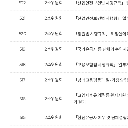
522
2소위원회
「산업안전보건법 시행규칙」 일
521
2소위원회
「산업안전보건법 시행령」 일부
520
2소위원회
「청원법 시행규칙」 제정안에 
519
2소위원회
「국가유공자 등 단체의 수익사
518
2소위원회
「고용보험법 시행규칙」 일부개
517
2소위원회
「남녀고용평등과 일·가정 양립
「고엽제후유의증 등 환자지원 
516
2소위원회
가 결과
515
2소위원회
「참전유공자 예우 및 단체설립