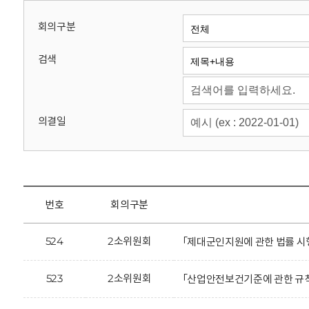
회
회의구분
검색
의결일
번호
회의구분
524
2소위원회
「제대군인지원에 관한 법률 시
523
2소위원회
「산업안전보건기준에 관한 규칙