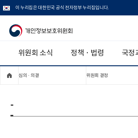
이 누리집은 대한민국 공식 전자정부 누리집입니다.
개
인
위원회 소식
정책 · 법령
국정
정
보
"접기,펼치기"
"접기,펼치기"
심의 · 의결
위원회 결정
보
호
-
위
원