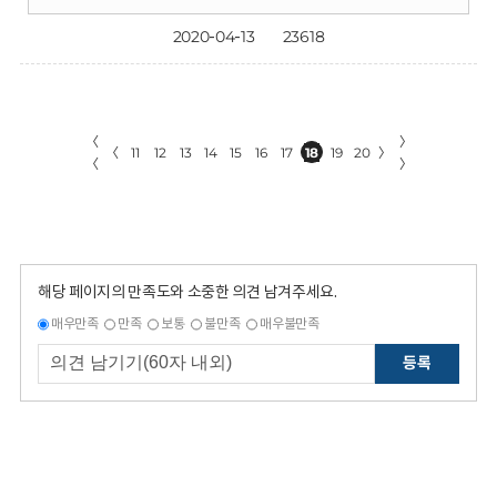
2020-04-13
23618
〈
〉
〈
11
12
13
14
15
16
17
18
19
20
〉
〈
〉
해당 페이지의 만족도와 소중한 의견 남겨주세요.
매우만족
만족
보통
불만족
매우불만족
등록