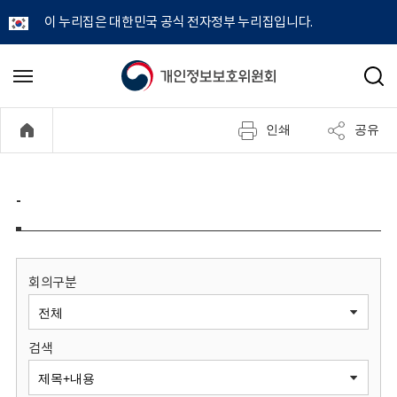
이 누리집은 대한민국 공식 전자정부 누리집입니다.
개
메
검
뉴
색
인
열
인쇄
공유
기
정
보
-
보
호
회의구분
위
검색
원