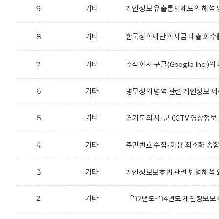
9
기타
개인정보 유출통지제도의 해석 
8
기타
한국장학재단 학자금 대출 회수를
7
기타
주식회사 구글(Google Inc.
6
기타
병무청의 병역 관련 개인정보 제
5
기타
경기도의 시·군 CCTV 영상정보
4
기타
주민번호 수집·이용 최소화 종
3
기타
개인정보보호법 관련 법령해석 
2
기타
「’12년도~’14년도 개인정보보