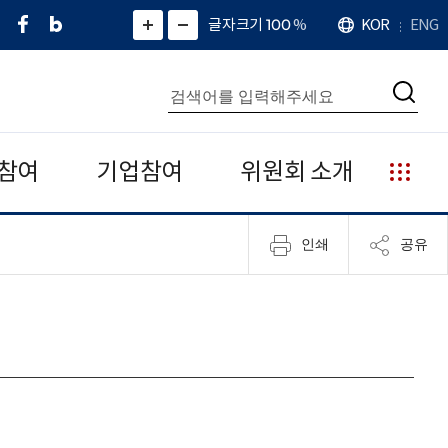
페
네
X
확
글자크기 100
%
KOR
ENG
언
화
화
이
이
(
대
어
면
면
스
버
트
수
확
축
북
블
위
대
통
소
치
검
로
터
합
색
그
)
검
색
참여
기업참여
위원회 소개
누
리
집
인쇄
공유
안
내