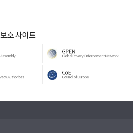
보호 사이트
GPEN
y Assembly
Global Privacy Enforcement Network
CoE
ivacy Authorities
Council of Europe