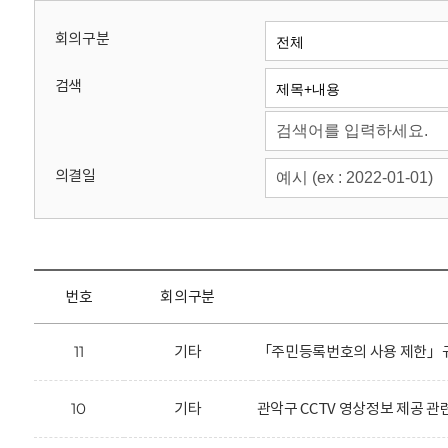
회
회의구분
검색
의결일
번호
회의구분
11
기타
「주민등록번호의 사용 제한」규
10
기타
관악구 CCTV 영상정보 제공 관