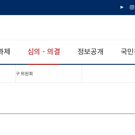
유
인
튜
스
브
타
그
램
과제
심의 · 의결
정보공개
국민
"접기,펼치기"
구 위원회