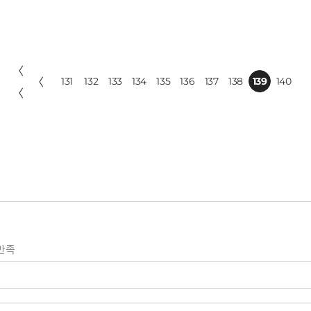
〈
〈
131
132
133
134
135
136
137
138
139
140
〈
만족