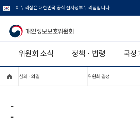
이 누리집은 대한민국 공식 전자정부 누리집입니다.
개
인
위원회 소식
정책 · 법령
국정
정
보
"접기,펼치기"
"접기,펼치기"
심의 · 의결
위원회 결정
보
호
-
위
원