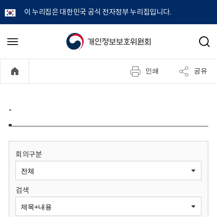
이 누리집은 대한민국 공식 전자정부 누리집입니다.
개
메
검
뉴
색
인
열
인쇄
공유
기
정
보
-
보
호
회의구분
위
검색
원