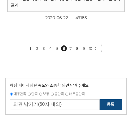
결과
2020-06-22
49185
〉
1
2
3
4
5
6
7
8
9
10
〉
〉
해당 페이지의 만족도와 소중한 의견 남겨주세요.
매우만족
만족
보통
불만족
매우불만족
등록