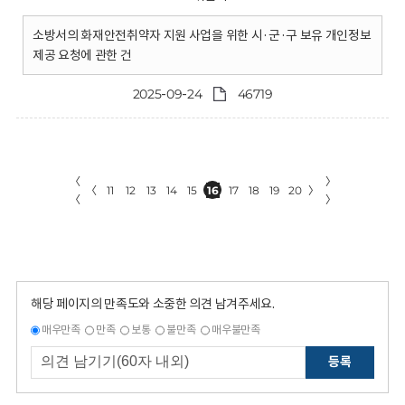
소방서의 화재안전취약자 지원 사업을 위한 시·군·구 보유 개인정보
제공 요청에 관한 건
2025-09-24
46719
〈
〉
〈
11
12
13
14
15
16
17
18
19
20
〉
〈
〉
해당 페이지의 만족도와 소중한 의견 남겨주세요.
매우만족
만족
보통
불만족
매우불만족
등록