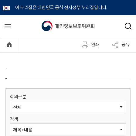
이 누리집은 대한민국 공식 전자정부 누리집입니다.
개
메
검
뉴
색
인
열
인쇄
공유
기
정
보
-
보
호
회의구분
위
검색
원