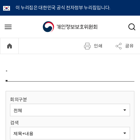
이 누리집은 대한민국 공식 전자정부 누리집입니다.
개
메
검
뉴
색
인
열
인쇄
공유
기
정
보
-
보
호
회의구분
위
검색
원