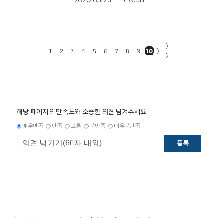
2020-05-25
67638
〉
1
2
3
4
5
6
7
8
9
10
〉
〉
해당 페이지의 만족도와 소중한 의견 남겨주세요.
매우만족
만족
보통
불만족
매우불만족
등록