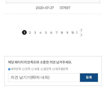
2020-07-27
137937
〉
1
2
3
4
5
6
7
8
9
10
〉
〉
해당 페이지의 만족도와 소중한 의견 남겨주세요.
매우만족
만족
보통
불만족
매우불만족
등록