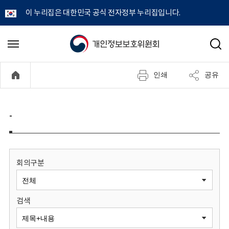
이 누리집은 대한민국 공식 전자정부 누리집입니다.
개
메
검
뉴
색
인
열
인쇄
공유
기
정
보
-
보
호
회의구분
위
검색
원