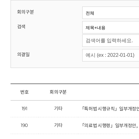
회
회의구분
검색
의결일
번호
회의구분
191
기타
「특허법 시행규칙」일부개정안에
190
기타
「의료법 시행령」일부개정안, 