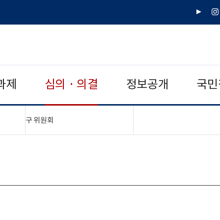
유
인
튜
스
브
타
그
램
과제
심의 · 의결
정보공개
국민
"접기,펼치기"
구 위원회