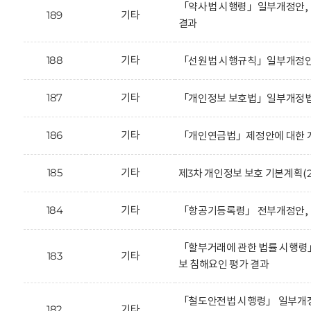
「약사법 시행령」일부개정안, 
189
기타
결과
188
기타
「선원법 시행규칙」일부개정안에
187
기타
「개인정보 보호법」일부개정법
186
기타
「개인연금법」제정안에 대한 개
185
기타
제3차 개인정보 보호 기본계획(20
184
기타
「항공기등록령」 전부개정안, 
「할부거래에 관한 법률 시행령
183
기타
보 침해요인 평가 결과
「철도안전법 시행령」 일부개정
182
기타