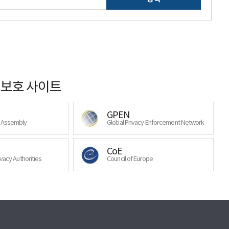
보호 사이트
GPEN
y Assembly
Global Privacy Enforcement Network
CoE
ivacy Authorities
Council of Europe