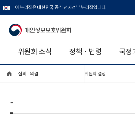
이 누리집은 대한민국 공식 전자정부 누리집입니다.
개
인
위원회 소식
정책 · 법령
국정
정
보
"접기,펼치기"
"접기,펼치기"
심의 · 의결
위원회 결정
보
호
-
위
원