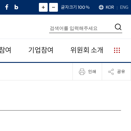
페
네
X
확
글자크기 100
%
KOR
ENG
언
화
화
이
이
(
대
어
면
면
스
버
트
수
확
축
북
블
위
대
통
소
치
검
로
터
합
색
그
)
검
색
참여
기업참여
위원회 소개
누
리
집
인쇄
공유
안
내