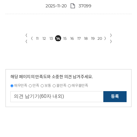
2025-11-20
37099
〈
〉
〈
11
12
13
14
15
16
17
18
19
20
〉
〈
〉
해당 페이지의 만족도와 소중한 의견 남겨주세요.
매우만족
만족
보통
불만족
매우불만족
등록