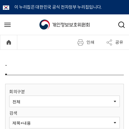
이 누리집은 대한민국 공식 전자정부 누리집입니다.
개
메
검
뉴
색
인
열
인쇄
공유
기
정
보
-
보
호
회의구분
위
검색
원