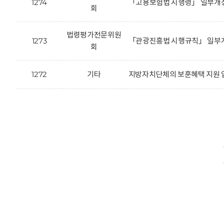
1274
「고용보험법 시행령」 일부개정
회
법령평가전문위원
1273
「관광진흥법 시행규칙」 일부개
회
1272
기타
지방자치단체의 보훈혜택 지원 