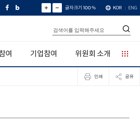
페
네
X
확
글자크기 100
%
KOR
ENG
언
화
화
이
이
(
대
어
면
면
스
버
트
수
확
축
북
블
위
대
통
소
치
검
로
터
합
색
그
)
검
색
참여
기업참여
위원회 소개
누
리
집
인쇄
공유
안
내