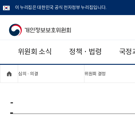
이 누리집은 대한민국 공식 전자정부 누리집입니다.
개
인
위원회 소식
정책 · 법령
국정
정
보
"접기,펼치기"
"접기,펼치기"
심의 · 의결
위원회 결정
보
호
-
위
원