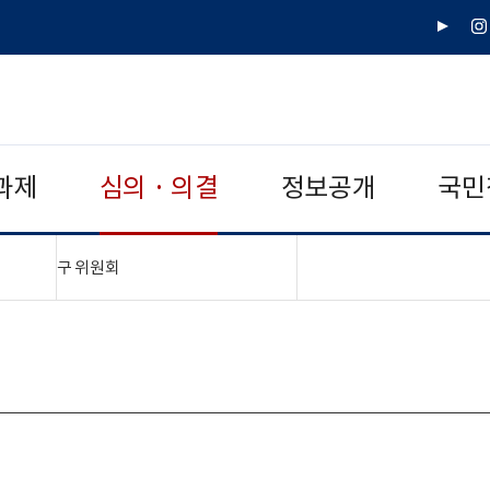
유
인
튜
스
브
타
그
램
과제
심의 · 의결
정보공개
국민
"접기,펼치기"
구 위원회