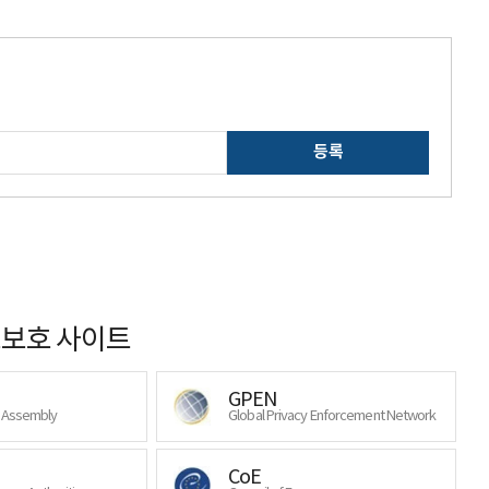
등록
보호 사이트
GPEN
y Assembly
Global Privacy Enforcement Network
CoE