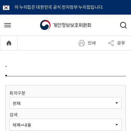
이 누리집은 대한민국 공식 전자정부 누리집입니다.
개
메
검
뉴
색
인
열
인쇄
공유
기
정
보
-
보
호
회의구분
위
검색
원