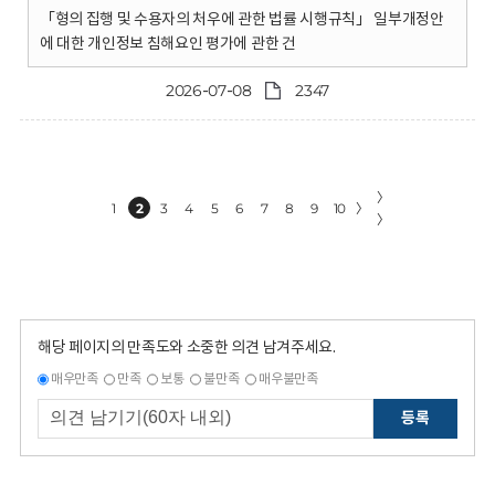
「형의 집행 및 수용자의 처우에 관한 법률 시행규칙」 일부개정안
에 대한 개인정보 침해요인 평가에 관한 건
2026-07-08
2347
〉
1
2
3
4
5
6
7
8
9
10
〉
〉
해당 페이지의 만족도와 소중한 의견 남겨주세요.
매우만족
만족
보통
불만족
매우불만족
등록