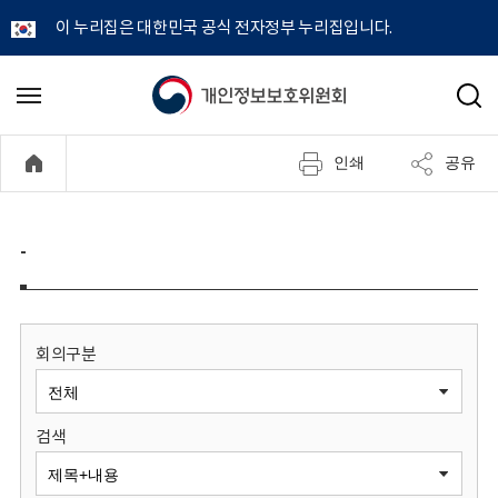
이 누리집은 대한민국 공식 전자정부 누리집입니다.
개
메
검
뉴
색
인
열
인쇄
공유
기
정
보
-
보
호
회의구분
위
검색
원