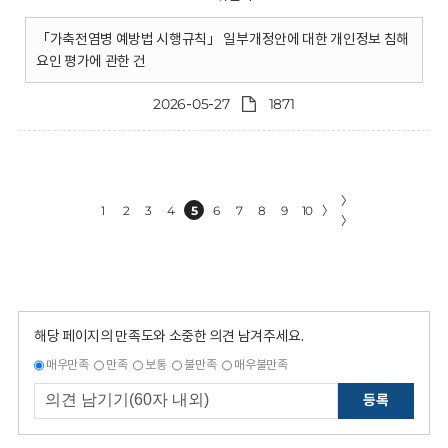
「가축전염병 예방법 시행규칙」 일부개정안에 대한 개인정보 침해
요인 평가에 관한 건
2026-05-27
1871
〉
1
2
3
4
5
6
7
8
9
10
〉
〉
해당 페이지의 만족도와 소중한 의견 남겨주세요.
매우만족
만족
보통
불만족
매우불만족
등록