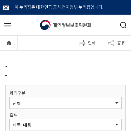
이 누리집은 대한민국 공식 전자정부 누리집입니다.
개
메
검
뉴
색
인
열
인쇄
공유
기
정
보
-
보
호
회의구분
위
검색
원