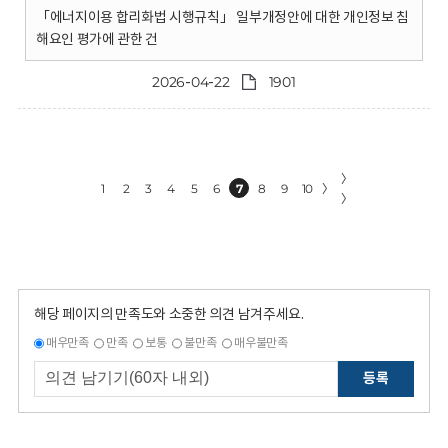
「에너지이용 합리화법 시행규칙」 일부개정안에 대한 개인정보 침
해요인 평가에 관한 건
2026-04-22
1901
〉
1
2
3
4
5
6
7
8
9
10
〉
〉
해당 페이지의 만족도와 소중한 의견 남겨주세요.
매우만족
만족
보통
불만족
매우불만족
등록