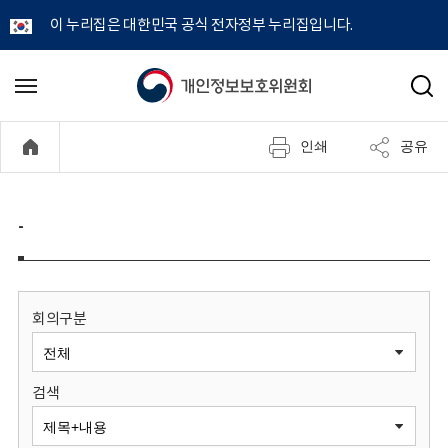
이 누리집은 대한민국 공식 전자정부 누리집입니다.
개
메
검
뉴
색
인
열
인쇄
공유
기
정
보
-
보
호
회의구분
위
검색
원