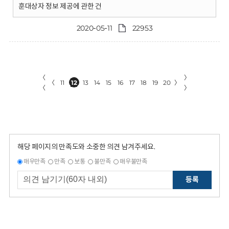
훈대상자 정보 제공에 관한 건
2020-05-11
22953
〈
〉
〈
11
12
13
14
15
16
17
18
19
20
〉
〈
〉
해당 페이지의 만족도와 소중한 의견 남겨주세요.
매우만족
만족
보통
불만족
매우불만족
등록