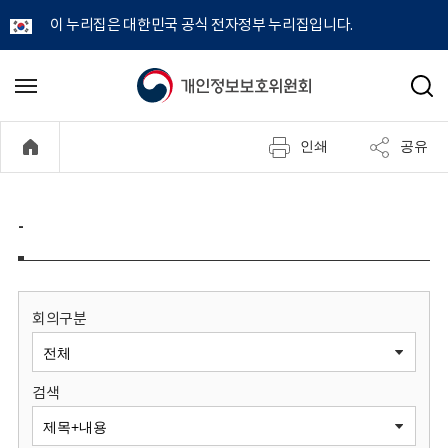
이 누리집은 대한민국 공식 전자정부 누리집입니다.
개
메
검
뉴
색
인
열
인쇄
공유
기
정
보
-
보
호
회의구분
위
검색
원