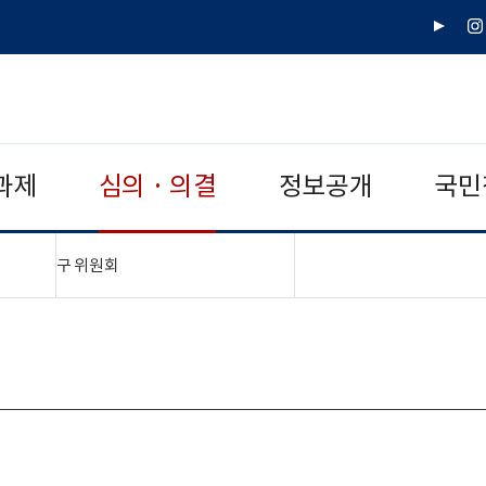
유
인
튜
스
브
타
그
램
과제
심의 · 의결
정보공개
국민
"접기,펼치기"
구 위원회