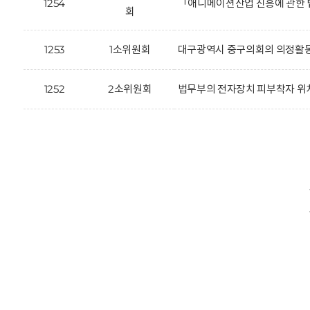
1254
「애니메이션산업 진흥에 관한 
회
1253
1소위원회
대구광역시 중구의회의 의정활동을
1252
2소위원회
법무부의 전자장치 피부착자 위치