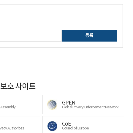
등록
보호 사이트
GPEN
y Assembly
Global Privacy Enforcement Network
CoE
ivacy Authorities
Council of Europe