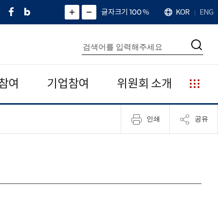
페
네
X
확
글자크기 100
%
KOR
ENG
언
화
화
이
이
(
대
어
면
면
스
버
트
수
확
축
북
블
위
대
통
소
치
검
로
터
합
색
그
)
검
색
참여
기업참여
위원회 소개
누
리
집
인쇄
공유
안
내