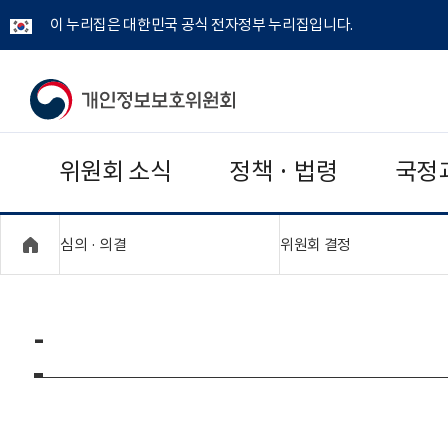
이 누리집은 대한민국 공식 전자정부 누리집입니다.
개
인
위원회 소식
정책 · 법령
국정
정
보
"접기,펼치기"
"접기,펼치기"
심의 · 의결
위원회 결정
보
호
-
위
원