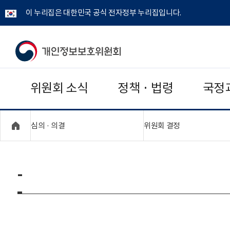
이 누리집은 대한민국 공식 전자정부 누리집입니다.
개
인
위원회 소식
정책 · 법령
국정
정
보
"접기,펼치기"
"접기,펼치기"
심의 · 의결
위원회 결정
보
호
-
위
원