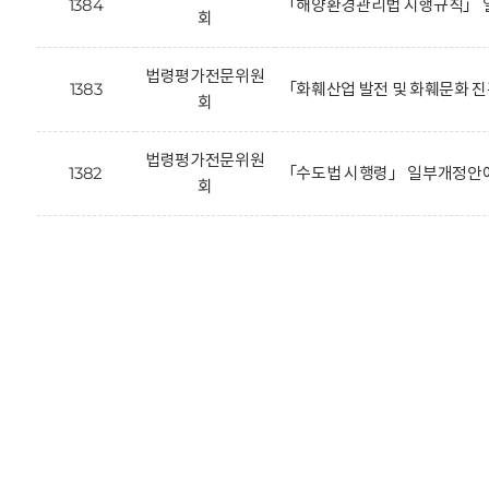
1384
「해양환경관리법 시행규칙」 
회
법령평가전문위원
1383
「화훼산업 발전 및 화훼문화 
회
법령평가전문위원
1382
「수도법 시행령」 일부개정안에
회