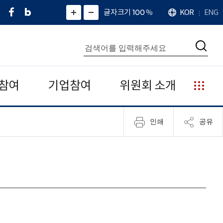
페
네
X
확
글자크기 100
%
KOR
ENG
언
화
화
이
이
(
대
어
면
면
스
버
트
수
확
축
북
블
위
대
통
소
치
검
로
터
합
색
그
)
검
색
참여
기업참여
위원회 소개
누
리
집
인쇄
공유
안
내