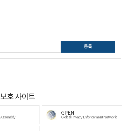
등록
보호 사이트
GPEN
y Assembly
Global Privacy Enforcement Network