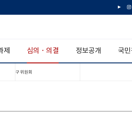
유
인
튜
스
브
타
그
램
과제
심의 · 의결
정보공개
국민
"접기,펼치기"
구 위원회