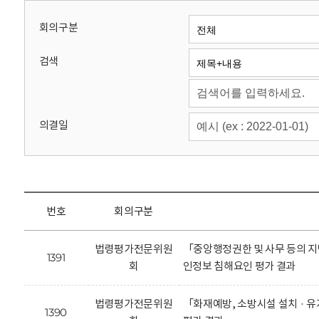
회
회의구분
검색
의결일
번호
회의구분
법령평가전문위원
「중앙행정권한 및 사무 등의 지
1391
회
인정보 침해요인 평가 결과
법령평가전문위원
「화재예방, 소방시설 설치 · 
1390