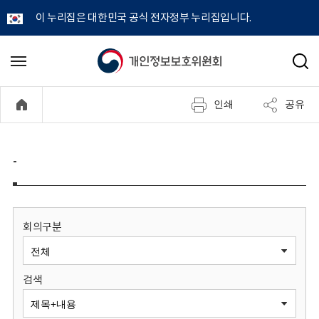
이 누리집은 대한민국 공식 전자정부 누리집입니다.
개
메
검
뉴
색
인
열
인쇄
공유
기
정
보
-
보
호
회의구분
위
검색
원