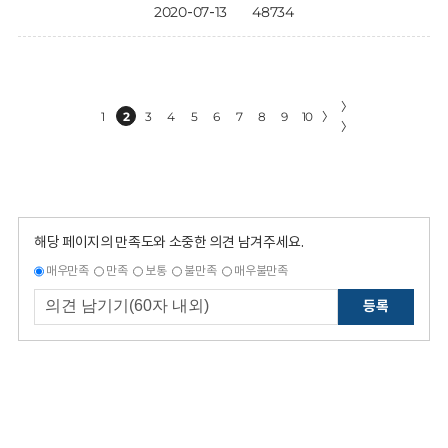
2020-07-13
48734
〉
1
2
3
4
5
6
7
8
9
10
〉
〉
해당 페이지의 만족도와 소중한 의견 남겨주세요.
매우만족
만족
보통
불만족
매우불만족
등록