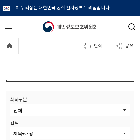
이 누리집은 대한민국 공식 전자정부 누리집입니다.
개
메
검
뉴
색
인
열
인쇄
공유
기
정
보
-
보
호
회의구분
위
검색
원