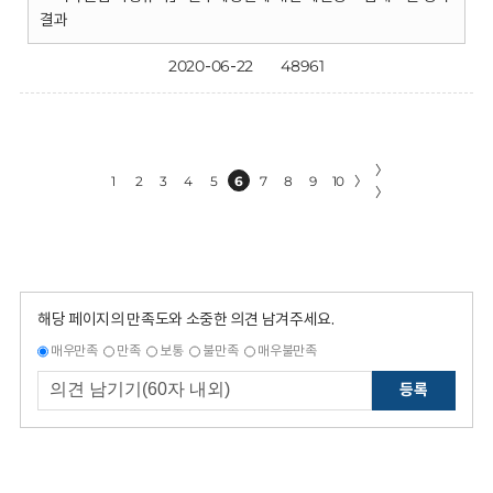
결과
2020-06-22
48961
〉
1
2
3
4
5
6
7
8
9
10
〉
〉
해당 페이지의 만족도와 소중한 의견 남겨주세요.
매우만족
만족
보통
불만족
매우불만족
등록