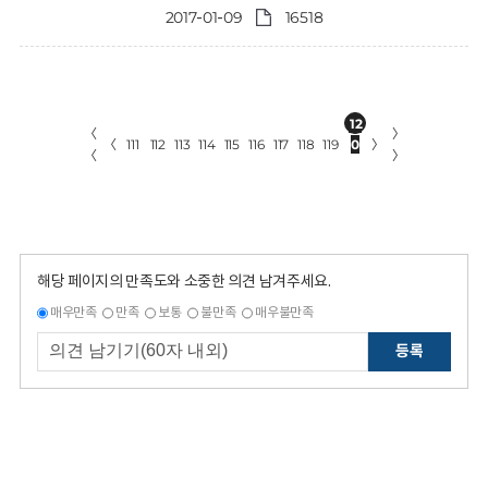
2017-01-09
16518
12
〈
〉
〈
111
112
113
114
115
116
117
118
119
0
〉
〈
〉
해당 페이지의 만족도와 소중한 의견 남겨주세요.
매우만족
만족
보통
불만족
매우불만족
등록