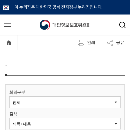
이 누리집은 대한민국 공식 전자정부 누리집입니다.
개
메
검
뉴
색
인
열
인쇄
공유
기
정
보
-
보
호
회의구분
위
검색
원