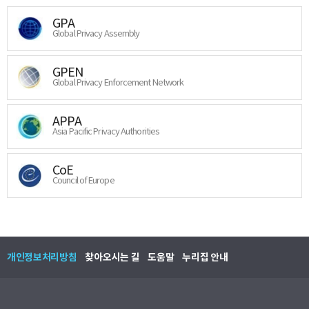
GPA
Global Privacy Assembly
GPEN
Global Privacy Enforcement Network
APPA
Asia Pacific Privacy Authorities
CoE
Council of Europe
개인정보처리방침
찾아오시는 길
도움말
누리집 안내