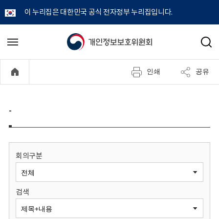
이 누리집은 대한민국 공식 전자정부 누리집입니다.
개
메
검
뉴
색
인
열
인쇄
공유
기
정
보
-
보
호
회의구분
위
검색
원