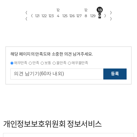
12
12
13
〈
〉
〈
121
122
123
4
125
126
127
8
129
0
〉
〈
〉
해당 페이지의 만족도와 소중한 의견 남겨주세요.
매우만족
만족
보통
불만족
매우불만족
등록
개인정보보호위원회 정보서비스