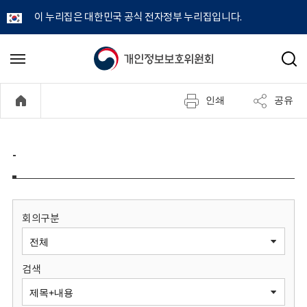
이 누리집은 대한민국 공식 전자정부 누리집입니다.
개
메
검
뉴
색
인
열
인쇄
공유
기
정
보
-
보
호
회의구분
위
검색
원