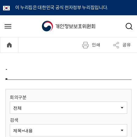
이 누리집은 대한민국 공식 전자정부 누리집입니다.
개
메
검
뉴
색
인
열
인쇄
공유
기
정
보
-
보
호
회의구분
위
검색
원