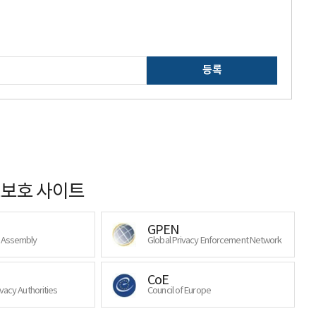
등록
보호 사이트
GPEN
y Assembly
Global Privacy Enforcement Network
CoE
ivacy Authorities
Council of Europe