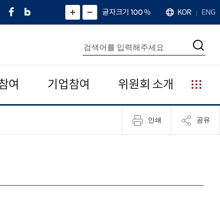
페
네
X
확
글자크기 100
%
KOR
ENG
언
화
화
이
이
(
대
어
면
면
스
버
트
수
확
축
북
블
위
대
통
소
치
검
로
터
합
색
그
)
검
색
참여
기업참여
위원회 소개
누
리
집
인쇄
공유
안
내