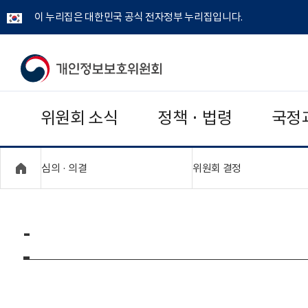
이 누리집은 대한민국 공식 전자정부 누리집입니다.
개
인
위원회 소식
정책 · 법령
국정
정
보
"접기,펼치기"
"접기,펼치기"
심의 · 의결
위원회 결정
보
호
-
위
원