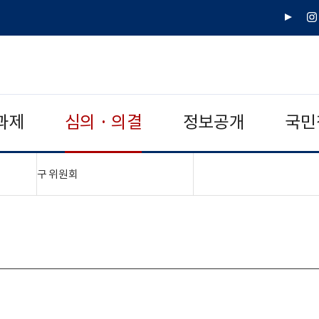
유
인
튜
스
브
타
그
램
과제
심의 · 의결
정보공개
국민
"접기,펼치기"
구 위원회