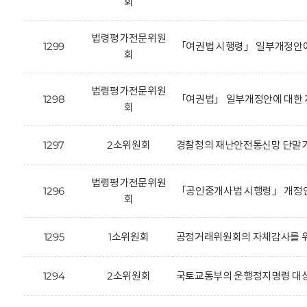
회
법령평가전문위원
1299
「여권법 시행령」 일부개정안에
회
법령평가전문위원
1298
「여권법」 일부개정안에 대한 
회
1297
2소위원회
경찰청의 재난안전통신망 단말기
법령평가전문위원
1296
「공인중개사법 시행령」 개정안(
회
1295
1소위원회
공정거래위원회의 자체감사를 위
1294
2소위원회
국토교통부의 운행정지명령 대상 