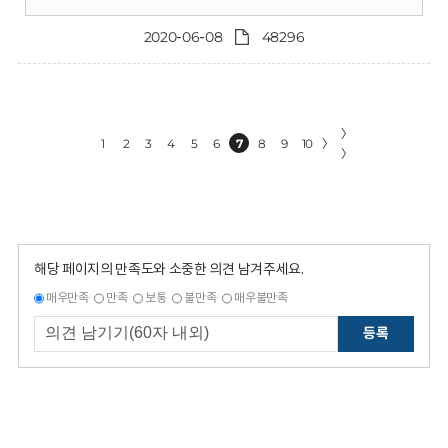
2020-06-08
48296
〉
1
2
3
4
5
6
7
8
9
10
〉
〉
해당 페이지의 만족도와 소중한 의견 남겨주세요.
매우만족
만족
보통
불만족
매우불만족
등록