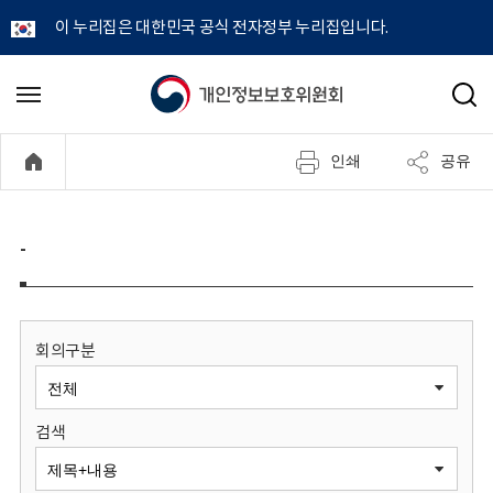
이 누리집은 대한민국 공식 전자정부 누리집입니다.
개
메
검
뉴
색
인
열
인쇄
공유
기
정
보
-
보
호
회의구분
위
검색
원