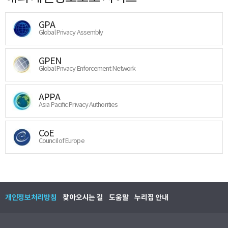
GPA
Global Privacy Assembly
GPEN
Global Privacy Enforcement Network
APPA
Asia Pacific Privacy Authorities
CoE
Council of Europe
개인정보처리방침
찾아오시는 길
도움말
누리집 안내