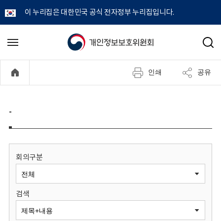
이 누리집은 대한민국 공식 전자정부 누리집입니다.
개
메
검
뉴
색
인
열
인쇄
공유
기
정
보
-
보
호
회의구분
위
검색
원