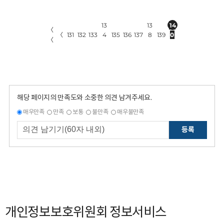
13
13
14
〈
〈
131
132
133
4
135
136
137
8
139
0
〈
해당 페이지의 만족도와 소중한 의견 남겨주세요.
매우만족
만족
보통
불만족
매우불만족
등록
개인정보보호위원회 정보서비스