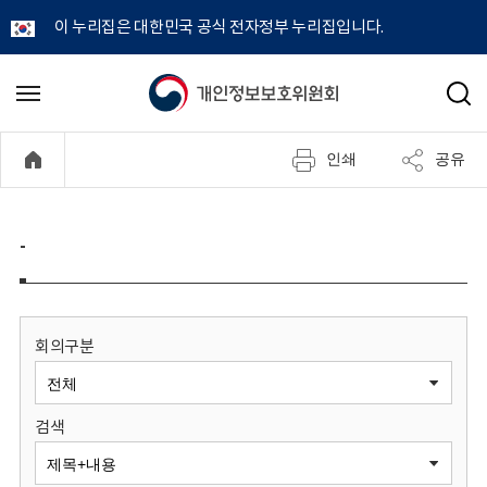
이 누리집은 대한민국 공식 전자정부 누리집입니다.
개
메
검
뉴
색
인
열
인쇄
공유
기
정
보
-
보
호
회의구분
위
검색
원