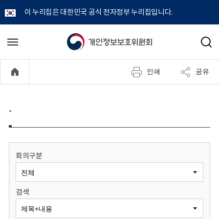
이 누리집은 대한민국 공식 전자정부 누리집입니다.
개
메
검
뉴
색
인
열
인쇄
공유
기
정
보
-
보
호
회의구분
위
검색
원