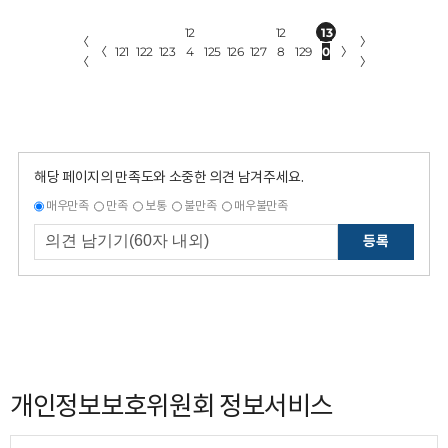
12
12
13
〈
〉
〈
121
122
123
4
125
126
127
8
129
0
〉
〈
〉
해당 페이지의 만족도와 소중한 의견 남겨주세요.
매우만족
만족
보통
불만족
매우불만족
등록
개인정보보호위원회 정보서비스