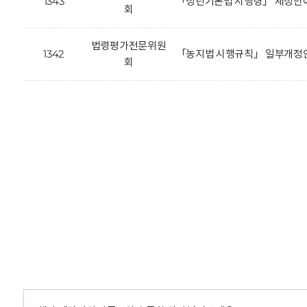
1343
「청년기본법 시행령」 제정안에
회
법령평가전문위원
1342
「농지법 시행규칙」 일부개정안
회