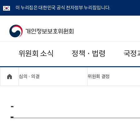
이 누리집은 대한민국 공식 전자정부 누리집입니다.
개
인
위원회 소식
정책 · 법령
국정
정
보
"접기,펼치기"
"접기,펼치기"
심의 · 의결
위원회 결정
보
호
-
위
원