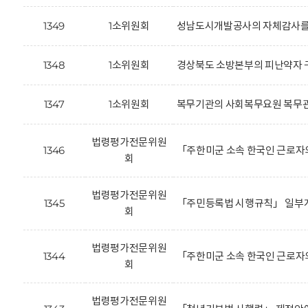
1349
1소위원회
성남도시개발공사의 자체감사를 
1348
1소위원회
경상북도 소방본부의 피난약자 구
1347
1소위원회
복무기관의 사회복무요원 복무관
법령평가전문위원
1346
「주한미군 소속 한국인 근로자의
회
법령평가전문위원
1345
「주민등록법 시행규칙」 일부개
회
법령평가전문위원
1344
「주한미군 소속 한국인 근로자의
회
법령평가전문위원