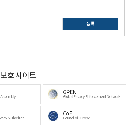
등록
보호 사이트
GPEN
y Assembly
Global Privacy Enforcement Network
CoE
ivacy Authorities
Council of Europe