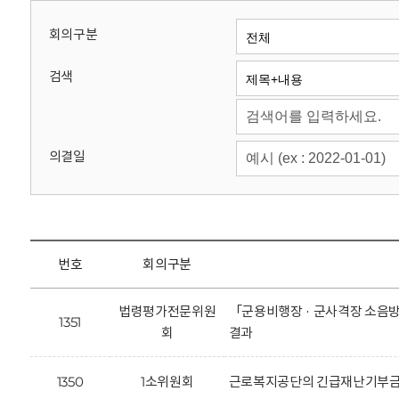
회
회의구분
검색
의결일
번호
회의구분
법령평가전문위원
「군용비행장 · 군사격장 소음방
1351
회
결과
1350
1소위원회
근로복지공단의 긴급재난기부금 모