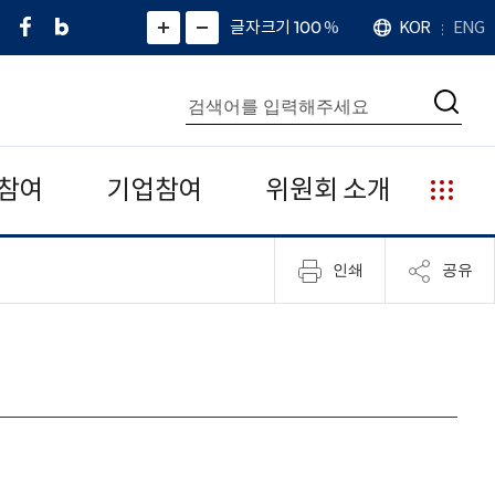
페
네
X
확
글자크기 100
%
KOR
ENG
언
화
화
이
이
(
대
어
면
면
스
버
트
수
확
축
북
블
위
대
통
소
치
검
로
터
합
색
그
)
검
색
참여
기업참여
위원회 소개
누
리
집
인쇄
공유
안
내