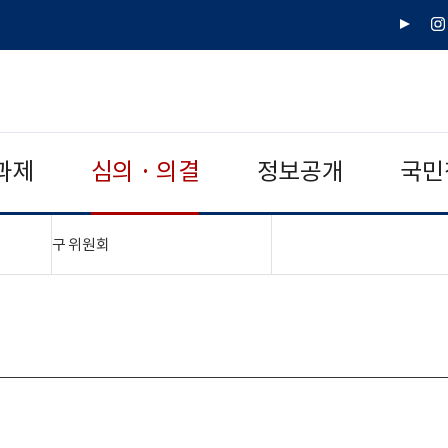
유
인
튜
스
브
타
그
램
과제
심의 · 의결
정보공개
국민
"접기,펼치기"
구 위원회