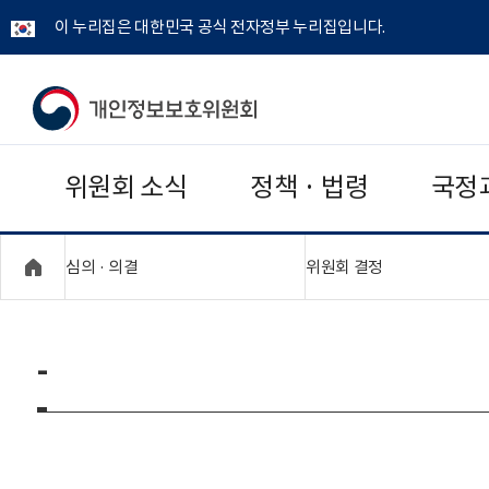
이 누리집은 대한민국 공식 전자정부 누리집입니다.
개
인
위원회 소식
정책 · 법령
국정
정
보
"접기,펼치기"
"접기,펼치기"
심의 · 의결
위원회 결정
보
호
-
위
원