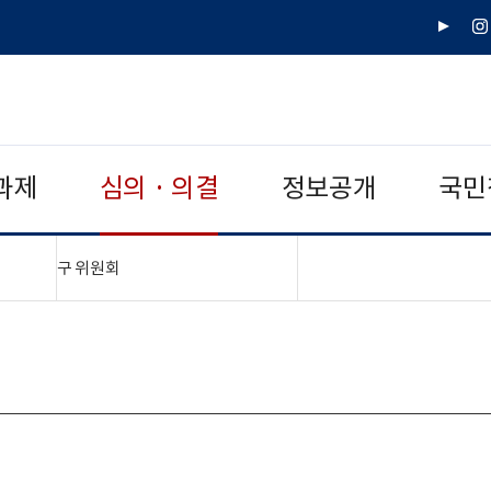
유
인
튜
스
브
타
그
램
과제
심의 · 의결
정보공개
국민
"접기,펼치기"
구 위원회