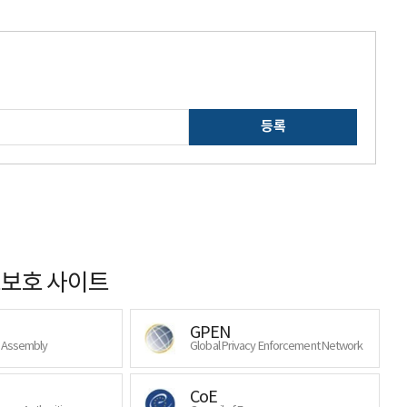
등록
보호 사이트
GPEN
y Assembly
Global Privacy Enforcement Network
CoE