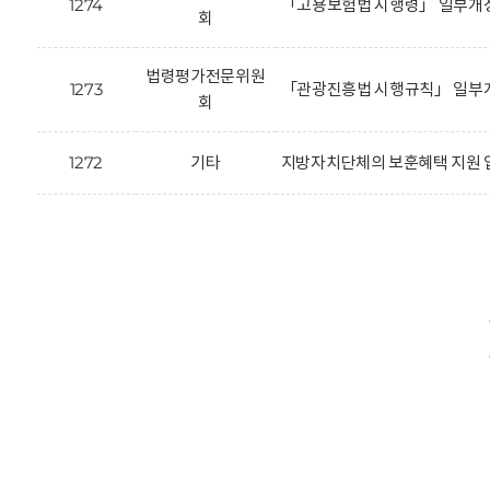
1274
「고용보험법 시행령」 일부개정
회
법령평가전문위원
1273
「관광진흥법 시행규칙」 일부개
회
1272
기타
지방자치단체의 보훈혜택 지원 