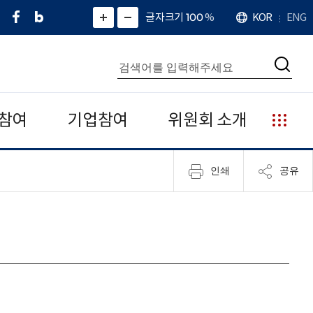
페
네
X
확
글자크기 100
%
KOR
ENG
언
화
화
이
이
(
대
어
면
면
스
버
트
수
확
축
북
블
위
대
통
소
치
검
로
터
합
색
그
)
검
색
참여
기업참여
위원회 소개
누
리
집
인쇄
공유
안
내