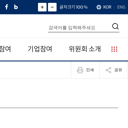
페
네
X
확
글자크기 100
%
KOR
ENG
언
화
화
이
이
(
대
어
면
면
스
버
트
수
확
축
북
블
위
대
통
소
치
검
로
터
합
색
그
)
검
색
참여
기업참여
위원회 소개
누
리
집
인쇄
공유
안
내