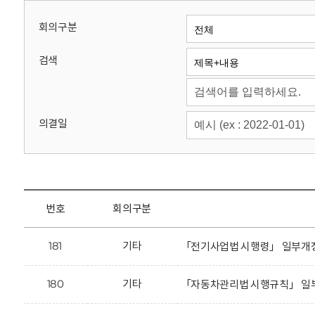
회
회의구분
검색
의결일
번호
회의구분
181
기타
「전기사업법 시행령」 일부개정
180
기타
「자동차관리법 시행규칙」 일부