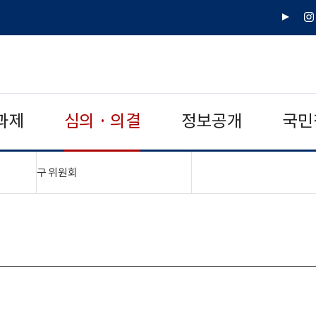
유
인
튜
스
브
타
그
램
과제
심의 · 의결
정보공개
국민
"접기,펼치기"
구 위원회