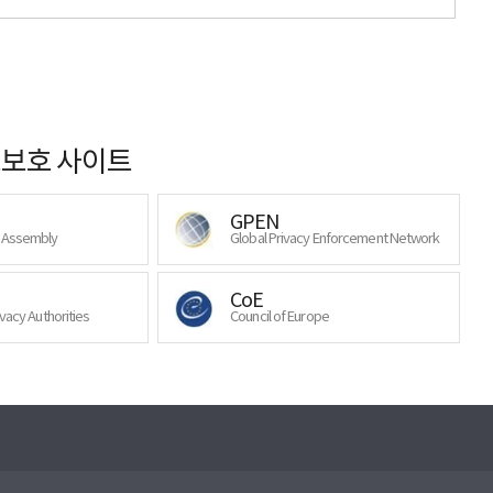
보호 사이트
GPEN
y Assembly
Global Privacy Enforcement Network
CoE
ivacy Authorities
Council of Europe