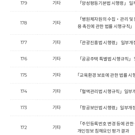
179
기타
「양성평등기본법 시행령」 일부
「병원체자원의 수집‧관리 및 활
178
기타
용 촉진에 관한 법률 시행규칙
177
기타
「관광진흥법 시행령」 일부개정
176
기타
「공공주택 특별법 시행규칙」 
175
기타
｢교육환경 보호에 관한 법률 시
174
기타
「혈액관리법 시행규칙」일부개정
173
기타
「항공보안법 시행령」일부개정안
「주민등록번호 변경 등에 관한
172
기타
개인정보 침해요인 평가 결과