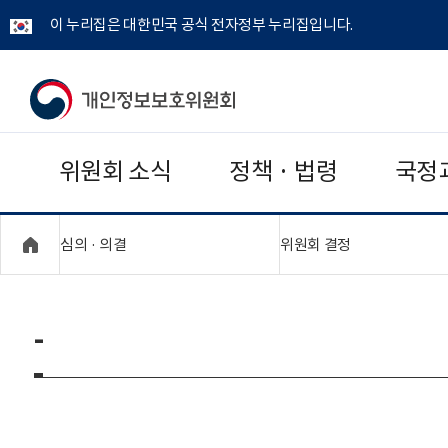
이 누리집은 대한민국 공식 전자정부 누리집입니다.
개
인
위원회 소식
정책 · 법령
국정
정
보
"접기,펼치기"
"접기,펼치기"
심의 · 의결
위원회 결정
보
호
-
위
원