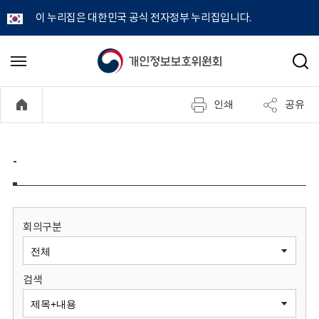
이 누리집은 대한민국 공식 전자정부 누리집입니다.
개
메
검
뉴
색
인
열
인쇄
공유
기
정
보
-
보
호
회의구분
위
검색
원