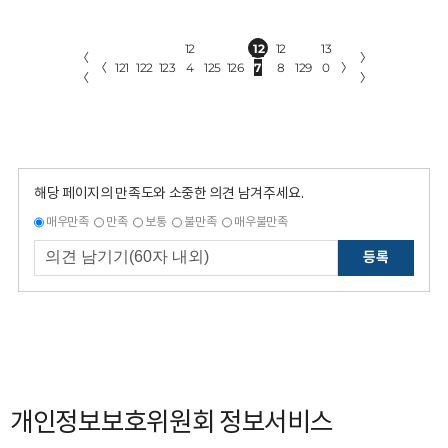
12
12
12
13
〈
〉
〈
121
122
123
4
125
126
7
8
129
0
〉
〈
〉
해당 페이지의 만족도와 소중한 의견 남겨주세요.
매우만족
만족
보통
불만족
매우불만족
등록
개인정보보호위원회 정보서비스