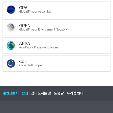
GPA
Global Privacy Assembly
GPEN
Global Privacy Enforcement Network
APPA
Asia Pacific Privacy Authorities
CoE
Council of Europe
개인정보처리방침
찾아오시는 길
도움말
누리집 안내