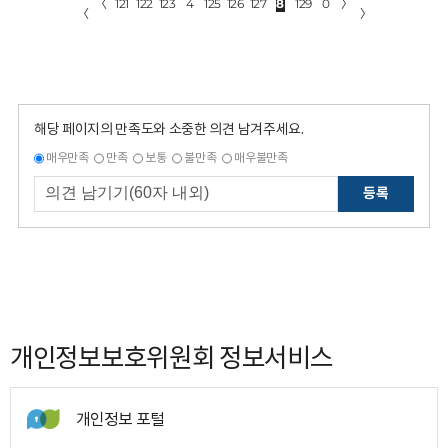
〈
121
122
123
4
125
126
127
8
129
0
〉
〈
〉
해당 페이지의 만족도와 소중한 의견 남겨주세요.
매우만족
만족
보통
불만족
매우불만족
등록
개인정보보호위원회 정보서비스
개인정보 포털