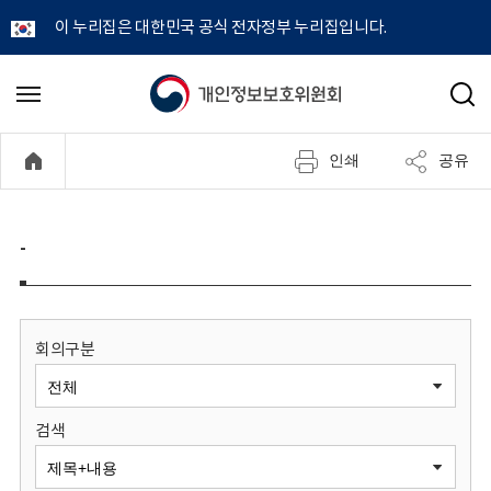
이 누리집은 대한민국 공식 전자정부 누리집입니다.
개
메
검
뉴
색
인
열
인쇄
공유
기
정
보
-
보
호
회의구분
위
검색
원