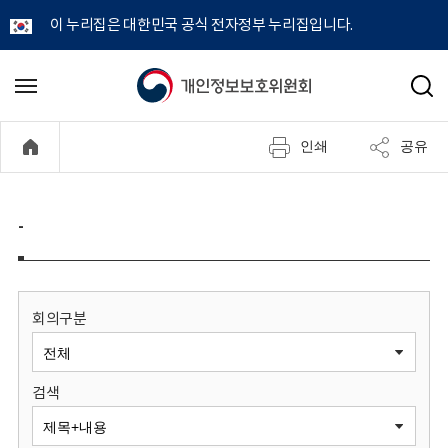
이 누리집은 대한민국 공식 전자정부 누리집입니다.
개
메
검
뉴
색
인
열
인쇄
공유
기
정
보
-
보
호
회의구분
위
검색
원