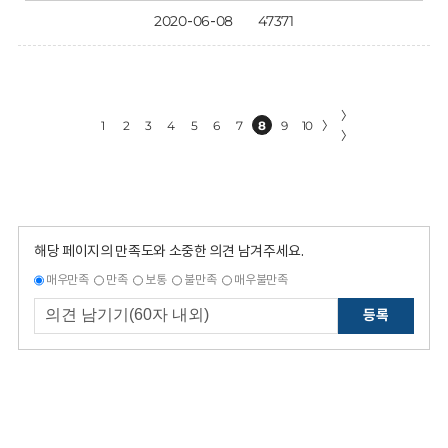
2020-06-08
47371
〉
1
2
3
4
5
6
7
8
9
10
〉
〉
해당 페이지의 만족도와 소중한 의견 남겨주세요.
매우만족
만족
보통
불만족
매우불만족
등록