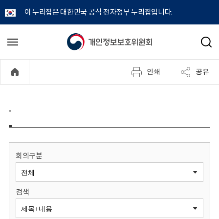
이 누리집은 대한민국 공식 전자정부 누리집입니다.
개
메
검
뉴
색
인
열
인쇄
공유
기
정
보
-
보
호
회의구분
위
검색
원