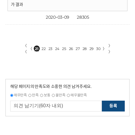
가 결과
2020-03-09
28305
〈
〉
〈
21
22
23
24
25
26
27
28
29
30
〉
〈
〉
해당 페이지의 만족도와 소중한 의견 남겨주세요.
매우만족
만족
보통
불만족
매우불만족
등록