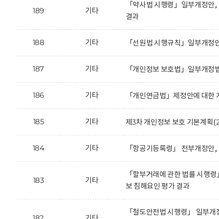
「약사법 시행령」일부개정안, 
189
기타
결과
188
기타
「선원법 시행규칙」일부개정안에
187
기타
「개인정보 보호법」일부개정법
186
기타
「개인연금법」제정안에 대한 개
185
기타
제3차 개인정보 보호 기본계획(20
184
기타
「항공기등록령」 전부개정안, 
「할부거래에 관한 법률 시행령
183
기타
보 침해요인 평가 결과
「철도안전법 시행령」 일부개정
182
기타