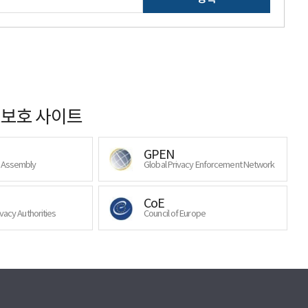
보호 사이트
GPEN
y Assembly
Global Privacy Enforcement Network
CoE
ivacy Authorities
Council of Europe