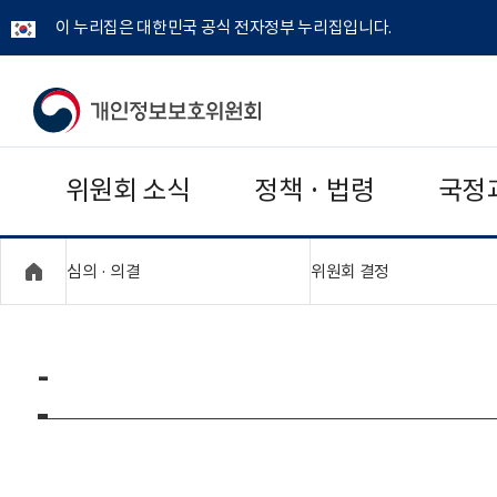
이 누리집은 대한민국 공식 전자정부 누리집입니다.
개
인
위원회 소식
정책 · 법령
국정
정
보
"접기,펼치기"
"접기,펼치기"
심의 · 의결
위원회 결정
보
호
-
위
원