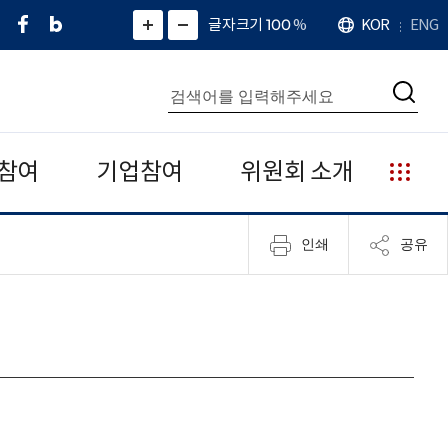
페
네
X
확
글자크기 100
%
KOR
ENG
언
화
화
이
이
(
대
어
면
면
스
버
트
수
확
축
북
블
위
대
통
소
치
검
로
터
합
색
그
)
검
색
참여
기업참여
위원회 소개
누
리
집
인쇄
공유
안
내