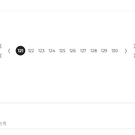
〈
〈
121
122
123
124
125
126
127
128
129
130
〉
〈
만족