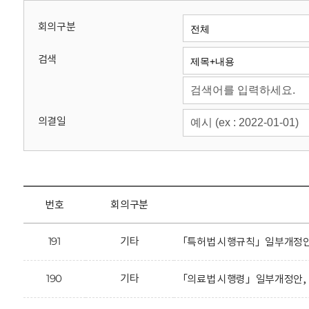
회
회의구분
검색
의결일
번호
회의구분
191
기타
「특허법 시행규칙」일부개정안에
190
기타
「의료법 시행령」일부개정안, 