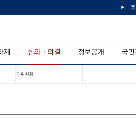
유
인
튜
스
브
타
그
램
과제
심의 · 의결
정보공개
국민
"접기,펼치기"
구 위원회