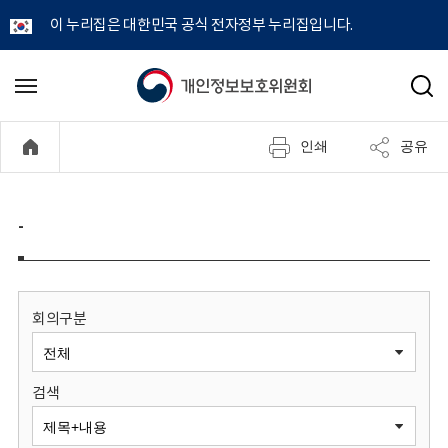
이 누리집은 대한민국 공식 전자정부 누리집입니다.
개
메
검
뉴
색
인
열
인쇄
공유
기
정
보
-
보
호
회의구분
위
검색
원