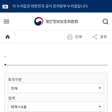
이 누리집은 대한민국 공식 전자정부 누리집입니다.
개
메
검
뉴
색
인
열
인쇄
공유
기
정
보
-
보
호
회의구분
위
검색
원