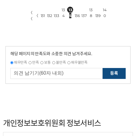
13
13
13
14
〈
〈
131
132
133
4
5
136
137
8
139
0
〈
해당 페이지의 만족도와 소중한 의견 남겨주세요.
매우만족
만족
보통
불만족
매우불만족
등록
개인정보보호위원회 정보서비스