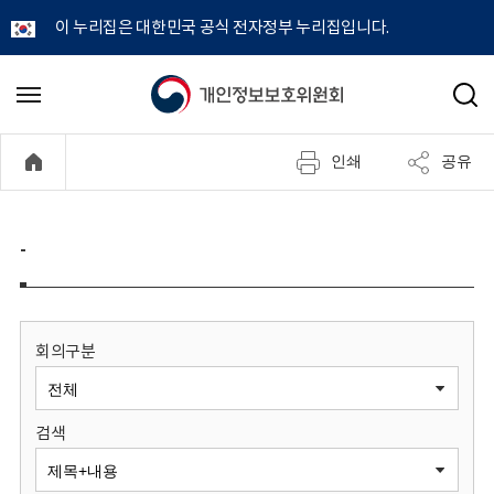
이 누리집은 대한민국 공식 전자정부 누리집입니다.
개
메
검
뉴
색
인
열
인쇄
공유
기
정
보
-
보
호
회의구분
위
검색
원