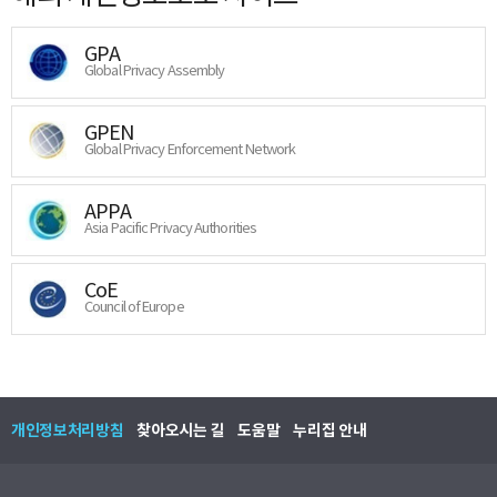
GPA
Global Privacy Assembly
GPEN
Global Privacy Enforcement Network
APPA
Asia Pacific Privacy Authorities
CoE
Council of Europe
개인정보처리방침
찾아오시는 길
도움말
누리집 안내