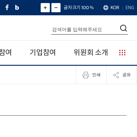
페
네
X
확
글자크기 100
%
KOR
ENG
언
화
화
이
이
(
대
어
면
면
스
버
트
수
확
축
북
블
위
대
통
소
치
검
로
터
합
색
그
)
검
색
참여
기업참여
위원회 소개
누
리
집
인쇄
공유
안
내