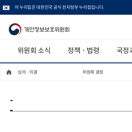
이 누리집은 대한민국 공식 전자정부 누리집입니다.
개
인
위원회 소식
정책 · 법령
국정
정
보
"접기,펼치기"
"접기,펼치기"
심의 · 의결
위원회 결정
보
호
-
위
원