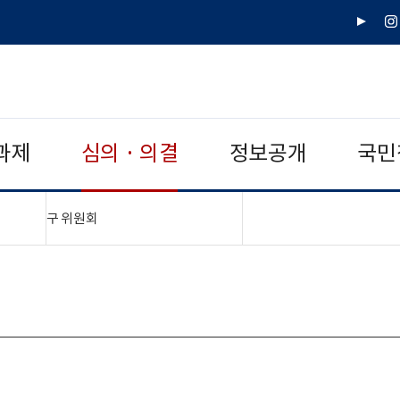
유
인
튜
스
브
타
그
램
과제
심의 · 의결
정보공개
국민
"접기,펼치기"
구 위원회