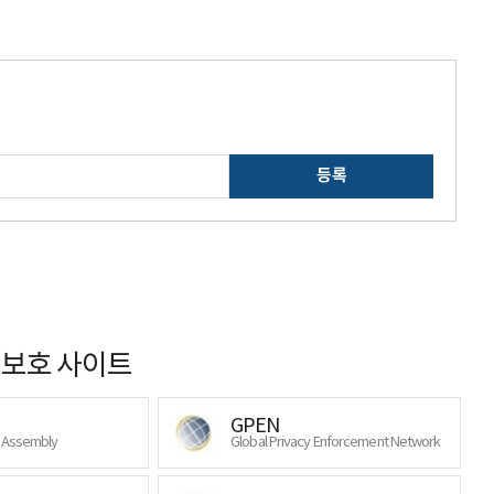
등록
보호 사이트
GPEN
y Assembly
Global Privacy Enforcement Network