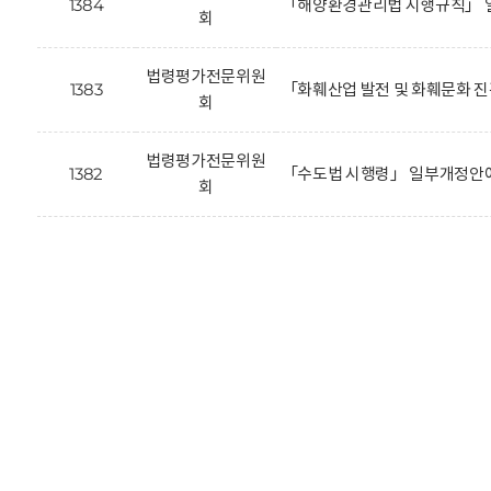
1384
「해양환경관리법 시행규칙」 
회
법령평가전문위원
1383
「화훼산업 발전 및 화훼문화 
회
법령평가전문위원
1382
「수도법 시행령」 일부개정안에
회