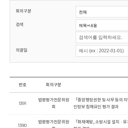
회
회의구분
검색
의결일
번호
회의구분
법령평가전문위원
「중앙행정권한 및 사무 등의 지
1391
회
인정보 침해요인 평가 결과
법령평가전문위원
「화재예방, 소방시설 설치 · 
1390