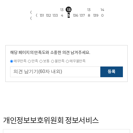
13
13
13
14
〈
〈
131
132
133
4
5
136
137
8
139
0
〈
해당 페이지의 만족도와 소중한 의견 남겨주세요.
매우만족
만족
보통
불만족
매우불만족
등록
개인정보보호위원회 정보서비스