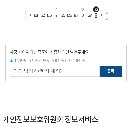
12
12
13
〈
〉
〈
121
122
123
4
125
126
127
8
129
0
〉
〈
〉
해당 페이지의 만족도와 소중한 의견 남겨주세요.
매우만족
만족
보통
불만족
매우불만족
등록
개인정보보호위원회 정보서비스