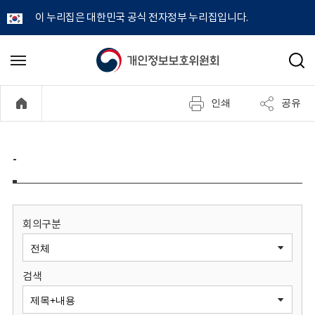
이 누리집은 대한민국 공식 전자정부 누리집입니다.
개
메
검
뉴
색
인
열
인쇄
공유
기
정
보
-
보
호
회의구분
위
검색
원