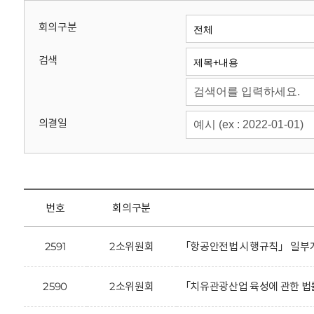
회
회의구분
검색
의결일
번호
회의구분
2591
2소위원회
「항공안전법 시행규칙」 일부개
2590
2소위원회
「치유관광산업 육성에 관한 법