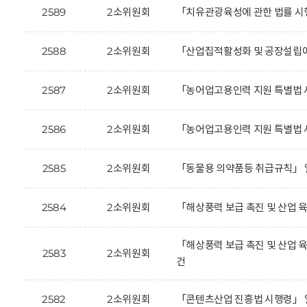
2589
2소위원회
「치유관광육성에 관한 법률 시
2588
2소위원회
「산업집적활성화 및 공장설립에
2587
2소위원회
「농어업고용인력 지원 특별법 
2586
2소위원회
「농어업고용인력 지원 특별법 
2585
2소위원회
「동물용 의약품등 취급규칙」 
2584
2소위원회
「해상풍력 보급 촉진 및 산업 
「해상풍력 보급 촉진 및 산업 
2583
2소위원회
건
2582
2소위원회
「콘텐츠산업 진흥법 시행령」 