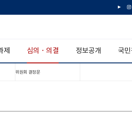
유
인
튜
스
브
타
그
램
과제
심의 · 의결
정보공개
국민
"접기,펼치기"
위원회 결정문