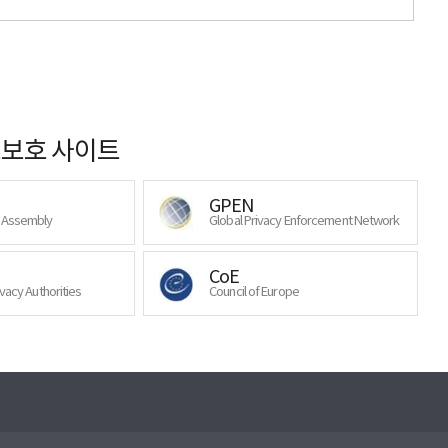
보호 사이트
GPEN
y Assembly
Global Privacy Enforcement Network
CoE
ivacy Authorities
Council of Europe