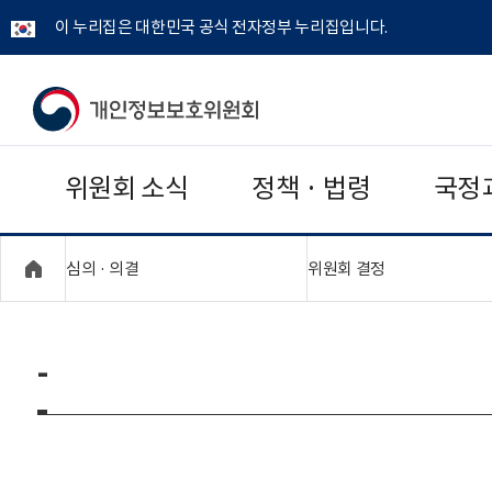
이 누리집은 대한민국 공식 전자정부 누리집입니다.
개
인
위원회 소식
정책 · 법령
국정
정
보
"접기,펼치기"
"접기,펼치기"
심의 · 의결
위원회 결정
보
호
-
위
원