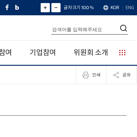
페
네
X
확
글자크기 100
%
KOR
ENG
언
화
화
이
이
(
대
어
면
면
스
버
트
수
확
축
북
블
위
대
통
소
치
검
로
터
합
색
그
)
검
색
참여
기업참여
위원회 소개
누
리
집
인쇄
공유
안
내