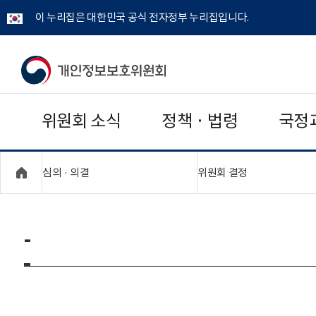
이 누리집은 대한민국 공식 전자정부 누리집입니다.
개
인
위원회 소식
정책 · 법령
국정
정
보
"접기,펼치기"
"접기,펼치기"
심의 · 의결
위원회 결정
보
호
-
위
원