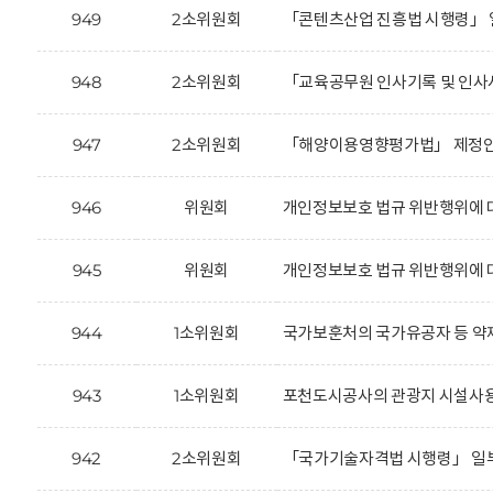
949
2소위원회
「콘텐츠산업 진흥법 시행령」 
948
2소위원회
「교육공무원 인사기록 및 인사
947
2소위원회
「해양이용영향평가법」 제정안에
946
위원회
개인정보보호 법규 위반행위에 대
945
위원회
개인정보보호 법규 위반행위에 대한
944
1소위원회
국가보훈처의 국가유공자 등 약
943
1소위원회
포천도시공사의 관광지 시설사용료
942
2소위원회
「국가기술자격법 시행령」 일부