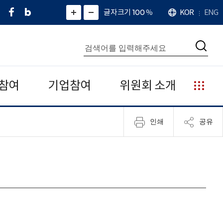
페
네
X
확
글자크기 100
%
KOR
ENG
언
화
화
이
이
(
대
어
면
면
스
버
트
수
확
축
북
블
위
대
통
소
치
검
로
터
합
색
그
)
검
색
참여
기업참여
위원회 소개
누
리
집
인쇄
공유
안
내