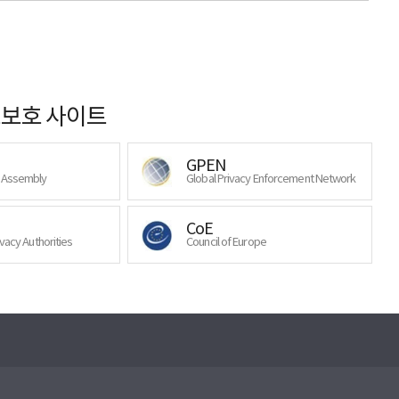
보호 사이트
GPEN
y Assembly
Global Privacy Enforcement Network
CoE
ivacy Authorities
Council of Europe