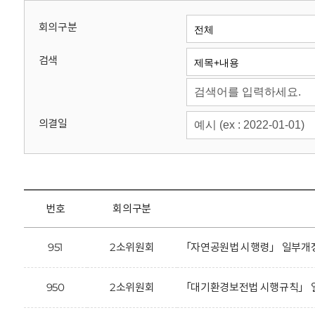
회
회의구분
검색
의결일
번호
회의구분
951
2소위원회
「자연공원법 시행령」 일부개정
950
2소위원회
「대기환경보전법 시행규칙」 일