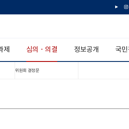
유
인
튜
스
브
타
그
램
과제
심의 · 의결
정보공개
국민
"접기,펼치기"
위원회 결정문