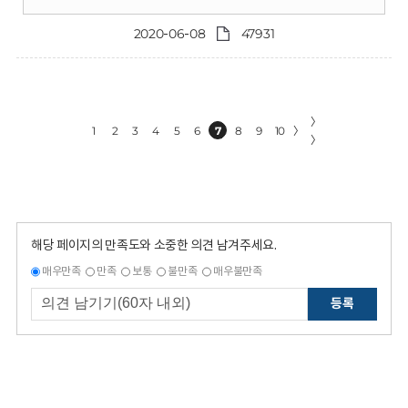
2020-06-08
47931
〉
1
2
3
4
5
6
7
8
9
10
〉
〉
해당 페이지의 만족도와 소중한 의견 남겨주세요.
매우만족
만족
보통
불만족
매우불만족
등록