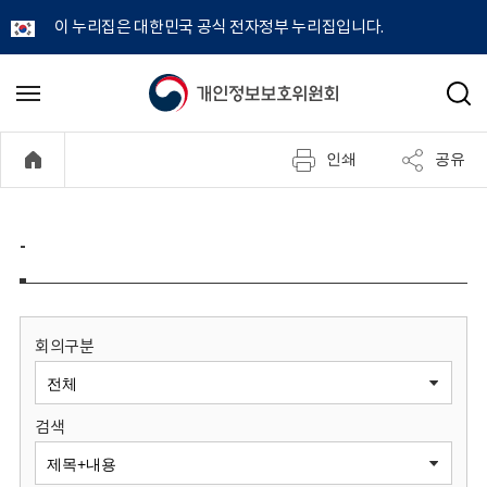
이 누리집은 대한민국 공식 전자정부 누리집입니다.
개
메
검
뉴
색
인
열
인쇄
공유
기
정
보
-
보
호
회의구분
위
검색
원